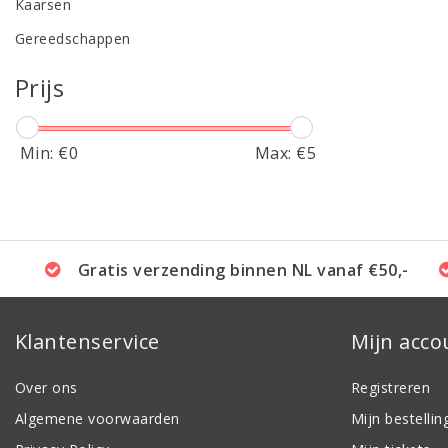
Kaarsen
Gereedschappen
Prijs
Min: €
0
Max: €
5
Gratis verzending binnen NL vanaf €50,-
Klantenservice
Mijn acco
Over ons
Registreren
Algemene voorwaarden
Mijn bestellin