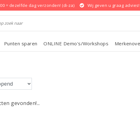
.00 = dezelfde dag verzonden! (di-za)
Wij geven u graag advies!
Punten sparen
ONLINE Demo's/Workshops
Merkenove
ten gevonden!...