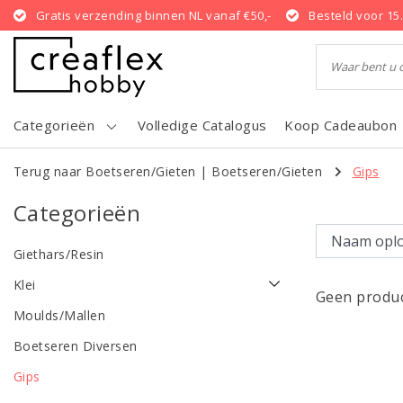
Gratis verzending binnen NL vanaf €50,-
Besteld voor 15
Categorieën
Volledige Catalogus
Koop Cadeaubon
Terug naar Boetseren/Gieten
|
Boetseren/Gieten
Gips
Categorieën
Giethars/Resin
Klei
Geen produc
Moulds/Mallen
Boetseren Diversen
Gips