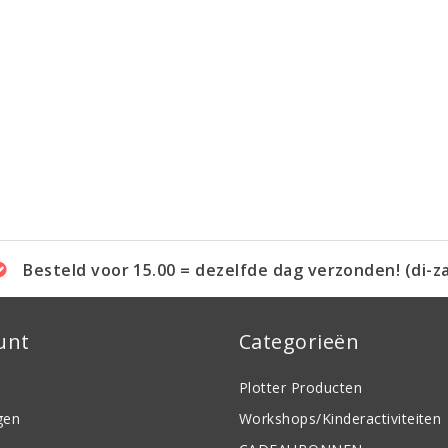
Besteld voor 15.00 = dezelfde dag verzonden! (di-z
unt
Categorieën
Plotter Producten
gen
Workshops/Kinderactiviteiten