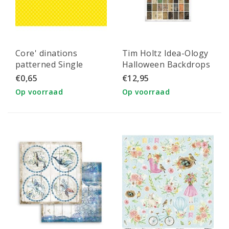
Core' dinations
Tim Holtz Idea-Ology
patterned Single
Halloween Backdrops
Sided 12x12" Yellow
€0,65
€12,95
Large Dot
Op voorraad
Op voorraad