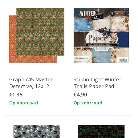
Graphic45 Master
Studio Light Winter
Detective, 12x12
Trails Paper Pad
Beautiful Mystery
15x15cm nr. 98
€1,35
€4,90
Op voorraad
Op voorraad