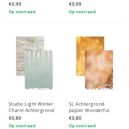
Christmas Wishes
Christmas Wishes
€0,99
€0,99
30,5x30,5cm nr. 05
30,5x30,5cm nr. 02
Op voorraad
Op voorraad
Studio Light Winter
SL Achtergrond
Charm Achtergrond
papier Wonderful
papier A4 nr. 332
Autumn A4 nr. 330
€0,80
€0,80
Op voorraad
Op voorraad