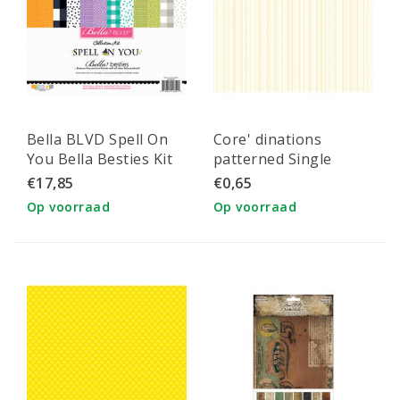
Bella BLVD Spell On
Core' dinations
You Bella Besties Kit
patterned Single
12x12"
Sided 12x12" Cream
€17,85
€0,65
Stripe
Op voorraad
Op voorraad