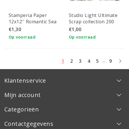
Stamperia Paper
Studio Light Ultimate
12x12'' Romantic Sea
Scrap collection 200
Dream Rounds
gr. nr. 24
€1,30
€1,00
Op voorraad
Op voorraad
...
1
2
3
4
5
9
Klantenservice
Mijn account
Categorieën
Contactgegevens