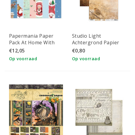
Papermania Paper
Studio Light
Pack At Home With
Achtergrond Papier
Santa 12x12 inch 32
Wonderful Autumn A4
€12,05
€0,80
sheets
nr. 327
Op voorraad
Op voorraad