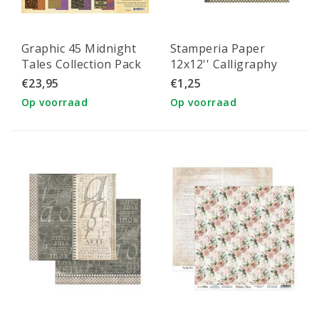
Graphic 45 Midnight
Stamperia Paper
Tales Collection Pack
12x12'' Calligraphy
12x12 inch
Ink
€23,95
€1,25
Op voorraad
Op voorraad