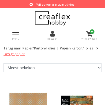
en u graag advies!
Gratis verzendin
0
Menu
Inloggen
Winkelwagen
Terug naar Papier/Karton/Folies
|
Papier/Karton/Folies
Designpapier