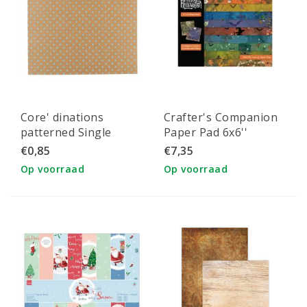
Core' dinations
Crafter's Companion
patterned Single
Paper Pad 6x6''
Sided 12x12" Kraft
Vintage Halloween
€0,85
€7,35
Baby Blue 3D Dot
Op voorraad
Op voorraad