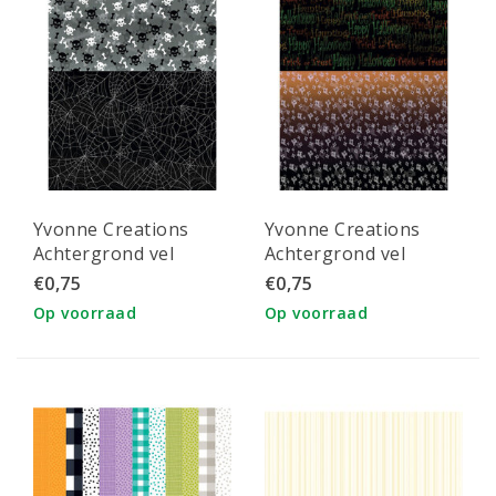
Yvonne Creations
Yvonne Creations
Achtergrond vel
Achtergrond vel
enkelzijdig A4 Happy
enkelzijdig A4 Happy
€0,75
€0,75
Halloween
Halloween
Op voorraad
Op voorraad