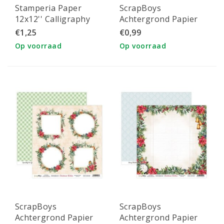
Stamperia Paper
ScrapBoys
12x12'' Calligraphy
Achtergrond Papier
Book
Winter Time
€1,25
€0,99
30,5x30,5cm nr. 04
Op voorraad
Op voorraad
ScrapBoys
ScrapBoys
Achtergrond Papier
Achtergrond Papier