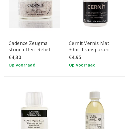
Cadence Zeugma
Cernit Vernis Mat
stone effect Relief
30ml Transparant
Pasta 150 ml Minos
€4,30
€4,95
Op voorraad
Op voorraad