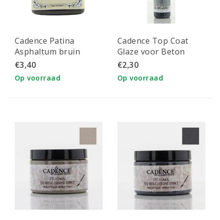
Cadence Patina
Cadence Top Coat
Asphaltum bruin
Glaze voor Beton
100ml
effect 25 ml Grijs
€3,40
€2,30
Op voorraad
Op voorraad