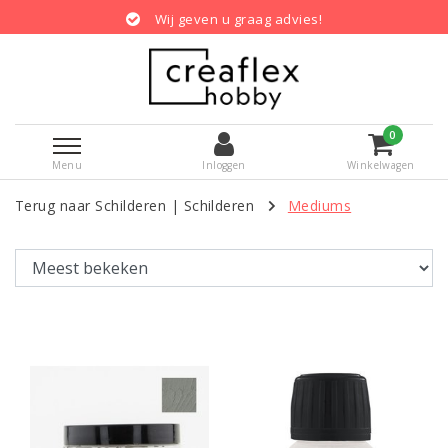
en u graag advies!
Gratis verzendin
0
Menu
Inloggen
Winkelwagen
Terug naar Schilderen
|
Schilderen
Mediums