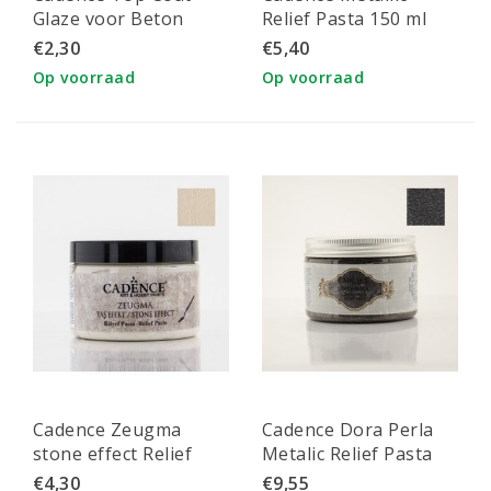
Glaze voor Beton
Relief Pasta 150 ml
effect 25 ml Wit
Zilver
€2,30
€5,40
Op voorraad
Op voorraad
Cadence Zeugma
Cadence Dora Perla
stone effect Relief
Metalic Relief Pasta
Pasta 150 ml Satyros
150 ml Zwart
€4,30
€9,55