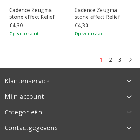
Cadence Zeugma
Cadence Zeugma
stone effect Relief
stone effect Relief
Pasta 150 ml Danea
Pasta 150 ml Ikaros
€4,30
€4,30
Op voorraad
Op voorraad
1
2
3
Klantenservice
Mijn account
Categorieën
Contactgegevens