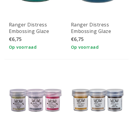
Ranger Distress
Ranger Distress
Embossing Glaze
Embossing Glaze
Peacock Feathers
Mermaid Lagoon
€6,75
€6,75
Op voorraad
Op voorraad