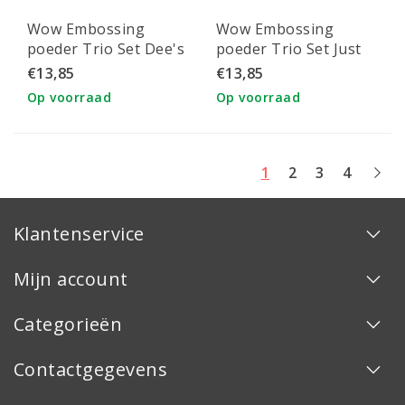
Wow Embossing
Wow Embossing
poeder Trio Set Dee's
poeder Trio Set Just
Delight 3x15ml
Desserts 3x15ml
€13,85
€13,85
Op voorraad
Op voorraad
1
2
3
4
Klantenservice
Mijn account
Categorieën
Contactgegevens