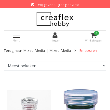
aag advies!
Gratis verzending binne
0
Menu
Inloggen
Winkelwagen
Terug naar Mixed Media
|
Mixed Media
Embossen