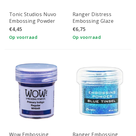
Tonic Studios Nuvo
Ranger Distress
Embossing Powder
Embossing Glaze
Blue Odyssey
Broken China
€4,45
€6,75
Op voorraad
Op voorraad
Wow Embossing
Ranger Embossing