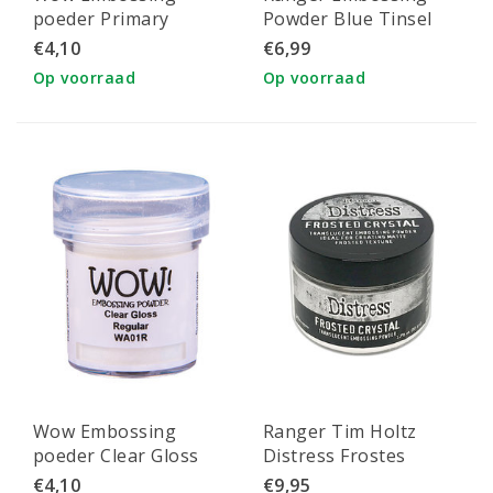
poeder Primary
Powder Blue Tinsel
Indigo 15ml
34ml
€4,10
€6,99
Op voorraad
Op voorraad
Wow Embossing
Ranger Tim Holtz
poeder Clear Gloss
Distress Frostes
Crystal 50 gr.
€4,10
€9,95