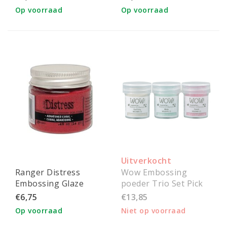
Translucent
Op voorraad
Op voorraad
Embossing Powder
Uitverkocht
Ranger Distress
Wow Embossing
Embossing Glaze
poeder Trio Set Pick
Abandoned Coral
Me Up 3x15ml
€6,75
€13,85
Op voorraad
Niet op voorraad