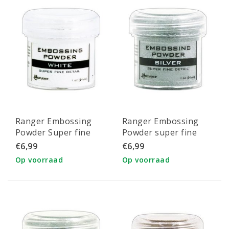
Ranger Embossing
Ranger Embossing
Powder Super fine
Powder super fine
detail 34ml. White
detail 34ml. Silver
€6,99
€6,99
Op voorraad
Op voorraad