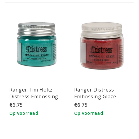
Ranger Tim Holtz
Ranger Distress
Distress Embossing
Embossing Glaze
Glaze Salvaged Patina
Fired Brick
€6,75
€6,75
Op voorraad
Op voorraad