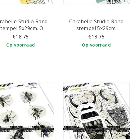
rabelle Studio Rand
Carabelle Studio Rand
stempel 5x29cm. O
stempel 5x29cm.
istmas Tree van Kate
Paddenstoelencollectie
€18,75
€18,75
Crane
van Edwige Verrière
Op voorraad
Op voorraad