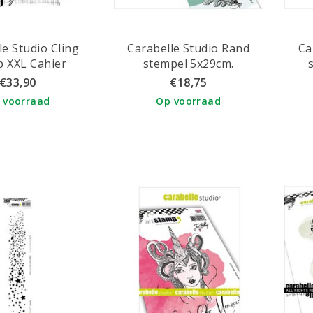
le Studio Cling
Carabelle Studio Rand
Ca
 XXL Cahier
stempel 5x29cm.
Bladcollectie van Edwige
Chr
€33,90
€18,75
Verrière
 voorraad
Op voorraad