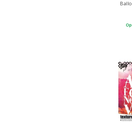
Ball
Hkm
Hobby & Crafting Fun
Hobby Idee
Op
I-Top
IndigoBlu
Inkadinkado
Joy Crafts
Kaisercraft
Leane Creatief
Linex
Marianne Design
Me & My Big Ideas
My Favorite Things