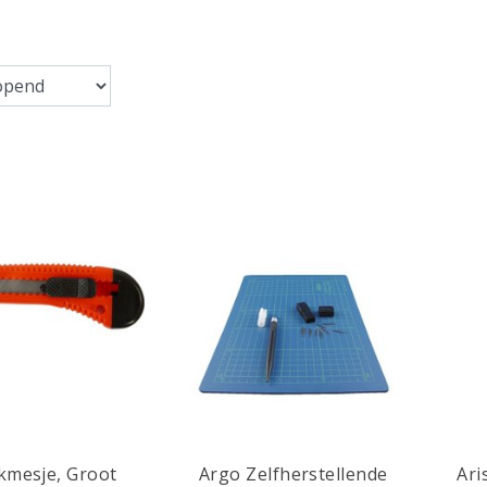
kmesje, Groot
Argo Zelfherstellende
Ari