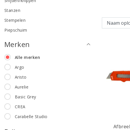
Snijden/knippen
Stanzen
Stempelen
Piepschuim
Merken
Alle merken
Argo
Aristo
Aurelie
Basic Grey
CREA
Carabelle Studio
Afbree
CraftEmotions