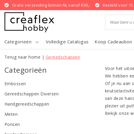
Gratis verzending binnen NL vanaf €50,-
Besteld voor 15
Categorieën
Volledige Catalogus
Koop Cadeaubon
Terug naar home
|
Gereedschappen
Categorieën
Voor het uito
We hebben een
Of je nu aan 
Embossen
knutselactivit
Gereedschappen Diversen
van deze hand
Handgereedschappen
plezier uit put
Bekijk onze w
Meten
Ponsen