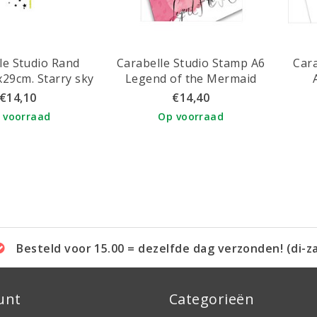
le Studio Rand
Carabelle Studio Stamp A6
Cara
x29cm. Starry sky
Legend of the Mermaid
in
€14,10
€14,40
 voorraad
Op voorraad
Besteld voor 15.00 = dezelfde dag verzonden! (di-z
unt
Categorieën