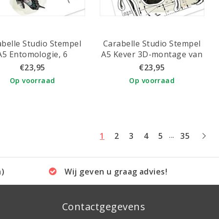
belle Studio Stempel
Carabelle Studio Stempel
A5 Entomologie, 6
A5 Kever 3D-montage van
secten #1 van Alexi
Alexi
€23,95
€23,95
Op voorraad
Op voorraad
...
1
2
3
4
5
35
a)
Wij geven u graag advies!
Contactgegevens