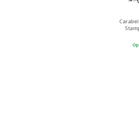
Westcott
Wild Rose Studio
Carabel
Stamp
Xcut
Op