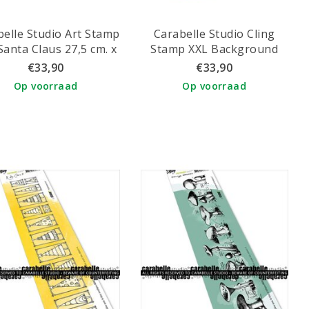
belle Studio Art Stamp
Carabelle Studio Cling
Santa Claus 27,5 cm. x
Stamp XXL Background
17 cm.
with circles
€33,90
€33,90
Op voorraad
Op voorraad