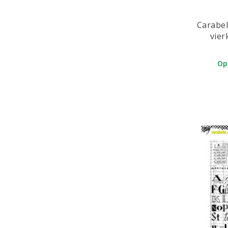
Spellbinders
Stafil SpA
Carabel
vier
Stamperia
Stamping Bella
Op
Studio Light
Tandy
Taylored Expressions
Tim Holtz
Tonic Studios
Toolland
Vaessen Creative
We R Makers
We R Memory Keepers
Wendy Vecchi