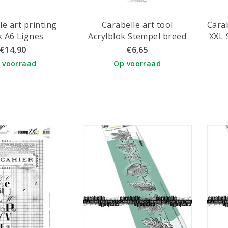
le art printing
Carabelle art tool
Cara
k A6 Lignes
Acrylblok Stempel breed
XXL 
30 cm. /hoog 6 cm.
€14,90
€6,65
 voorraad
Op voorraad