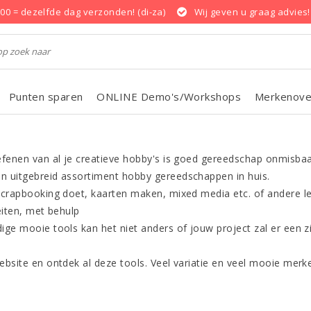
.00 = dezelfde dag verzonden! (di-za)
Wij geven u graag advies!
Punten sparen
ONLINE Demo's/Workshops
Merkenove
efenen van al je creatieve hobby's is goed gereedschap onmisbaa
 uitgebreid assortiment hobby gereedschappen in huis.
scrapbooking doet, kaarten maken, mixed media etc. of andere l
eiten, met behulp
ige mooie tools kan het niet anders of jouw project zal er een zi
!
ebsite en ontdek al deze tools. Veel variatie en veel mooie merk