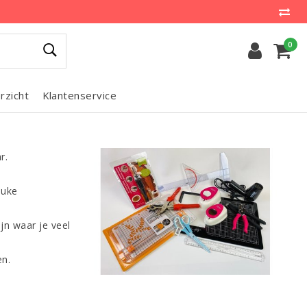
0
rzicht
Klantenservice
r.
euke
jn waar je veel
en.