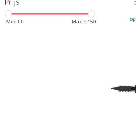
Prijs
Crafter´s Companion
Crealies
Op
Min: €
0
Max: €
150
Creotime
DDBD
Darice
Deep Red
DoCrafts
Dyan Reaveley
EK Tools
Echo Park
Elizabeth Craft design
Fiskars
Hero Arts