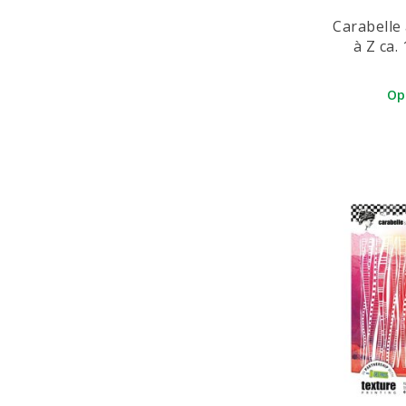
Nellie Snellen
Carabelle 
Nellie's Choice
à Z ca. 
Packasmile
Op
Pebaro
Penny Black
Pincello
Pinkfresh Studio
Prima Marketing
Ranger
Rayher
ScrapBerry's
Sheena Douglass
Sizzix