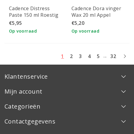
Cadence Distress
Cadence Dora vinger
Paste 150 ml Roestig
Wax 20 ml Appel
Bruin
Groen
€5,95
€5,20
Op voorraad
Op voorraad
...
1
2
3
4
5
32
Klantenservice
Mijn account
Categorieën
Contactgegevens