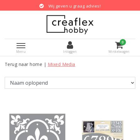
 graag advies!
Gratis verzending bi
0
Menu
Inloggen
Winkelwagen
Terug naar home
|
Mixed Media