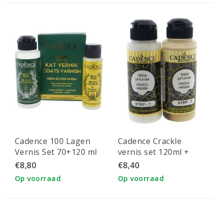
Cadence 100 Lagen
Cadence Crackle
Vernis Set 70+120 ml
vernis set 120ml +
120ml (transparent
€8,80
€8,40
crackle) Let op los
Op voorraad
Op voorraad
verpakt!