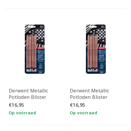
Derwent Metallic
Derwent Metallic
Potloden Blister
Potloden Blister
Pastel Set 6st
Traditional Set 6st
€16,95
€16,95
Op voorraad
Op voorraad