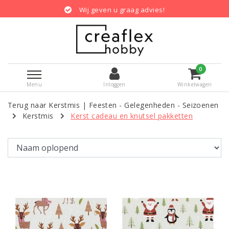
Wij geven u graag advies!
Gratis ver
0
Menu
Inloggen
Winkelwagen
Terug naar Kerstmis
|
Feesten - Gelegenheden - Seizoenen
Kerstmis
Kerst cadeau en knutsel pakketten