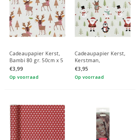
Cadeaupapier Kerst,
Cadeaupapier Kerst,
Bambi 80 gr. 50cm x 5
Kerstman,
mtr
Sneeuwman, Rendier
€3,99
€3,95
80 gr. 50cm x 5 mtr
Op voorraad
Op voorraad