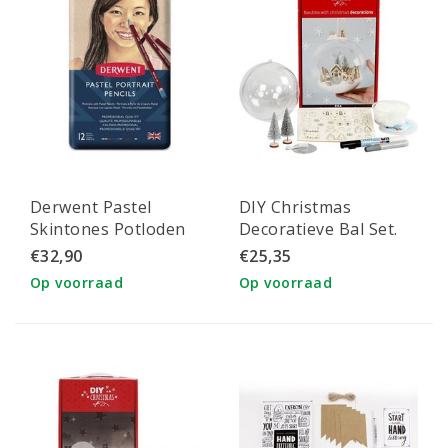
Derwent Pastel
DIY Christmas
Skintones Potloden
Decoratieve Bal Set.
Set 12st
€32,90
€25,35
Op voorraad
Op voorraad