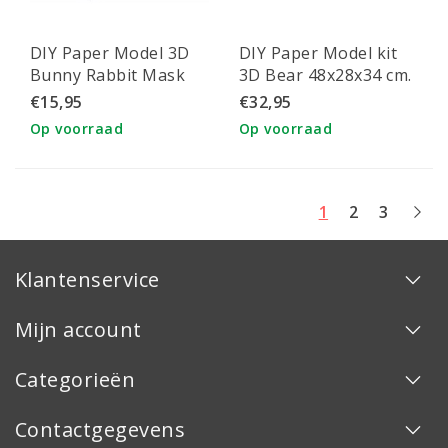
DIY Paper Model 3D
DIY Paper Model kit
Bunny Rabbit Mask
3D Bear 48x28x34 cm.
Rose Gold 46x24x32
€15,95
€32,95
cm.
Op voorraad
Op voorraad
1
2
3
Klantenservice
Mijn account
Categorieën
Contactgegevens