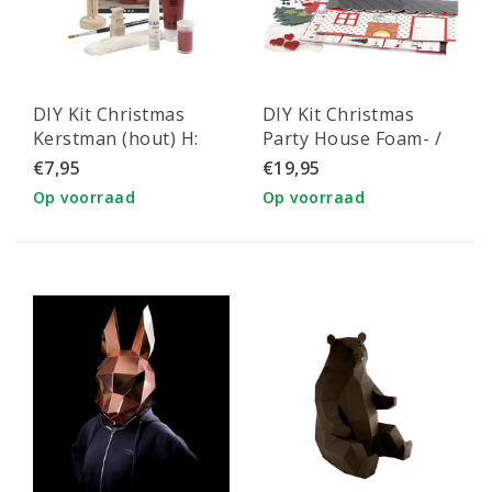
DIY Kit Christmas
DIY Kit Christmas
Kerstman (hout) H:
Party House Foam- /
13.5 cm
Silk clay
€7,95
€19,95
Op voorraad
Op voorraad