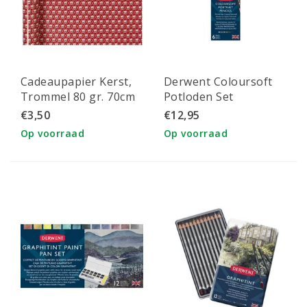
Cadeaupapier Kerst,
Derwent Coloursoft
Trommel 80 gr. 70cm
Potloden Set
x 4 mtr
Skintones 6st
€3,50
€12,95
Op voorraad
Op voorraad