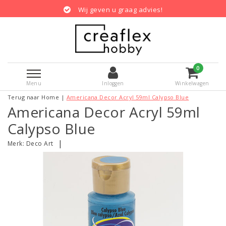
Wij geven u graag advies!
0
Menu
Inloggen
Winkelwagen
Terug naar Home
|
Americana Decor Acryl 59ml Calypso Blue
Americana Decor Acryl 59ml
Calypso Blue
|
Merk:
Deco Art