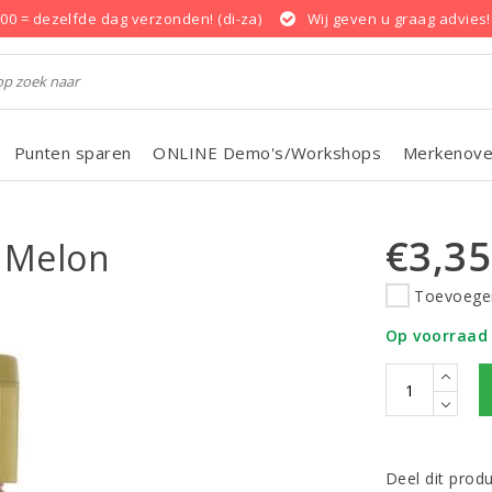
.00 = dezelfde dag verzonden! (di-za)
Wij geven u graag advies!
Punten sparen
ONLINE Demo's/Workshops
Merkenove
€3,35
l Melon
Toevoegen
Op voorraad
Deel dit prod