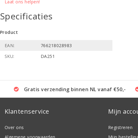
Laat ons helpen!
Specificaties
Product
EAN:
766218028983
SKU:
DA251
Gratis verzending binnen NL vanaf €50,-
Klantenservice
Mijn acco
Over ons
Registreren
Algemene voorwaarden
Mijn bestellin