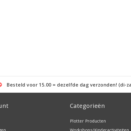
Besteld voor 15.00 = dezelfde dag verzonden! (di-z
unt
Categorieën
Plotter Producten
gen
Workshops/Kinderactiviteiten