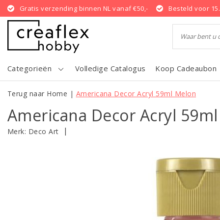
Gratis verzending binnen NL vanaf €50,-
Besteld voor 15
Categorieën
Volledige Catalogus
Koop Cadeaubon
Terug naar Home
|
Americana Decor Acryl 59ml Melon
Americana Decor Acryl 59m
|
Merk:
Deco Art