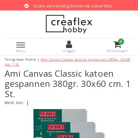
Gratis verzending binnen NL vanaf €50,-
0
Menu
Inloggen
Winkelwagen
Terug naar Home
|
Ami Canvas Classic katoen gespannen 380gr. 30x60
cm. 1 St.
Ami Canvas Classic katoen
gespannen 380gr. 30x60 cm. 1
St.
|
Merk:
Ami