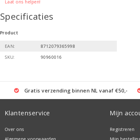
Laat ons helpen!
Specificaties
Product
EAN:
8712079365998
SKU:
90960016
Gratis verzending binnen NL vanaf €50,-
Klantenservice
Mijn acco
Over ons
Registreren
Algemene voorwaarden
Mijn bestellin