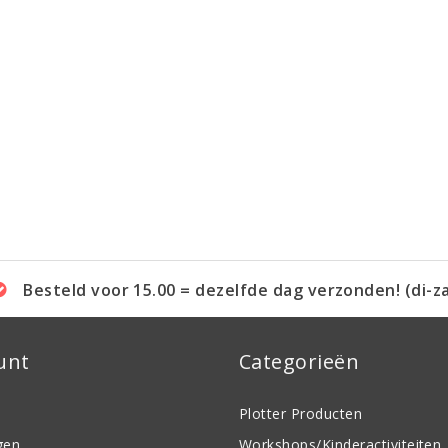
Besteld voor 15.00 = dezelfde dag verzonden! (di-z
unt
Categorieën
Plotter Producten
gen
Workshops/Kinderactiviteiten