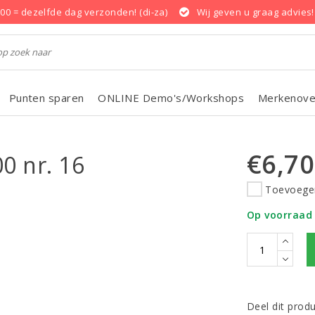
.00 = dezelfde dag verzonden! (di-za)
Wij geven u graag advies!
Punten sparen
ONLINE Demo's/Workshops
Merkenove
€6,70
0 nr. 16
Toevoegen
Op voorraad
Deel dit prod