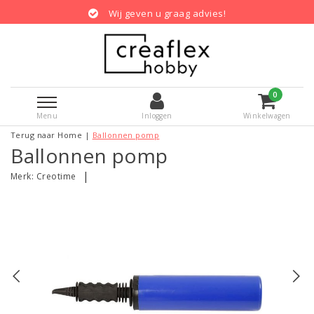
Wij geven u graag advies!
0
Menu
Inloggen
Winkelwagen
Terug naar Home
|
Ballonnen pomp
Ballonnen pomp
|
Merk:
Creotime