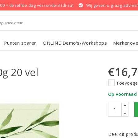
.00 = dezelfde dag verzonden! (di-za)
Wij geven u graag advies!
Punten sparen
ONLINE Demo's/Workshops
Merkenove
€16,
g 20 vel
Toevoegen
Op voorraad
Deel dit prod