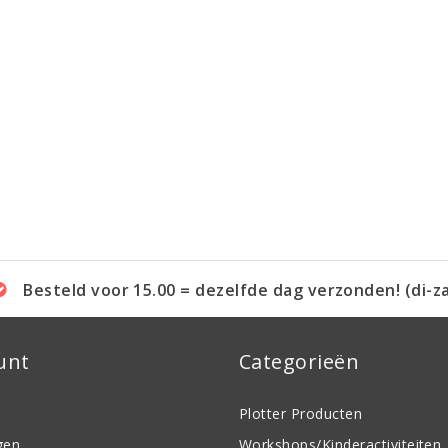
Besteld voor 15.00 = dezelfde dag verzonden! (di-z
unt
Categorieën
Plotter Producten
gen
Workshops/Kinderactiviteiten