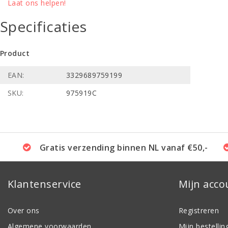
Laat ons helpen!
Specificaties
Product
EAN:
3329689759199
SKU:
975919C
Gratis verzending binnen NL vanaf €50,-
Klantenservice
Mijn acco
Over ons
Registreren
Algemene voorwaarden
Mijn bestellin