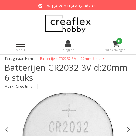
Wij geven u graag advies!
0
Menu
Inloggen
Winkelwagen
Terug naar Home
|
Batterijen CR2032 3V d:20mm 6 stuks
Batterijen CR2032 3V d:20mm
6 stuks
|
Merk:
Creotime