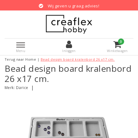
Wij geven u graag advies!
0
Menu
Inloggen
Winkelwagen
Terug naar Home
|
Bead design board kralenbord 26 x17 cm.
Bead design board kralenbord
26 x17 cm.
|
Merk:
Darice