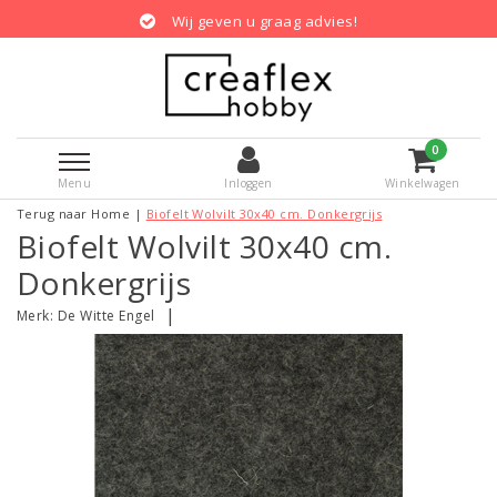
Wij geven u graag advies!
0
Menu
Inloggen
Winkelwagen
Terug naar Home
|
Biofelt Wolvilt 30x40 cm. Donkergrijs
Biofelt Wolvilt 30x40 cm.
Donkergrijs
|
Merk:
De Witte Engel