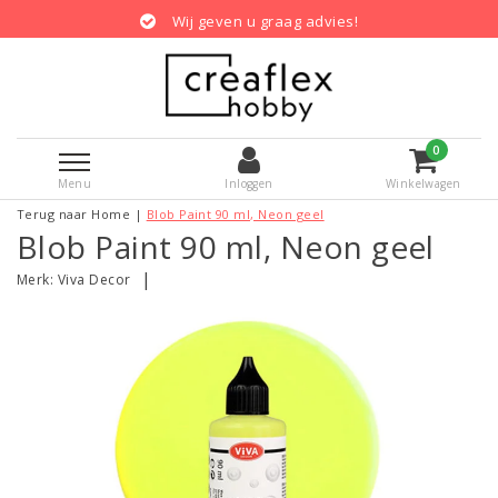
Wij geven u graag advies!
0
Menu
Inloggen
Winkelwagen
Terug naar Home
|
Blob Paint 90 ml, Neon geel
Blob Paint 90 ml, Neon geel
|
Merk:
Viva Decor