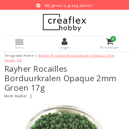
Wij geven u graag advies!
0
Menu
Inloggen
Winkelwagen
Terug naar Home
|
Rayher Rocailles Borduurkralen Opaque 2mm
Groen 17g
Rayher Rocailles
Borduurkralen Opaque 2mm
Groen 17g
|
Merk:
Rayher