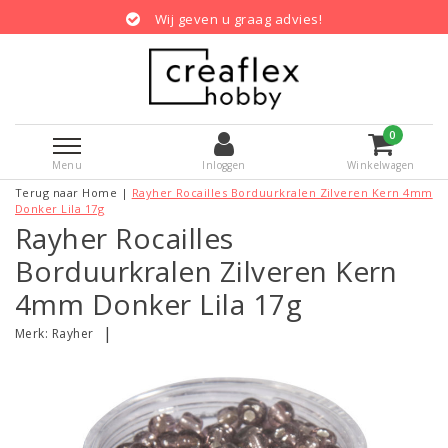
Wij geven u graag advies!
0
Menu
Inloggen
Winkelwagen
Terug naar Home
|
Rayher Rocailles Borduurkralen Zilveren Kern 4mm
Donker Lila 17g
Rayher Rocailles
Borduurkralen Zilveren Kern
4mm Donker Lila 17g
|
Merk:
Rayher