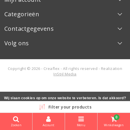
Categorieën
Contactgegevens
Volg ons
Copyright © 2026 - Creaflex - All rights reserved - Realization
InStijl Media
Wij slaan cookies op om onze website te verbeteren. Is dat akkoord?
Ja
Nee
Meer over cookies »
Filter your products
0
Zoeken
Account
Menu
Winkelwagen