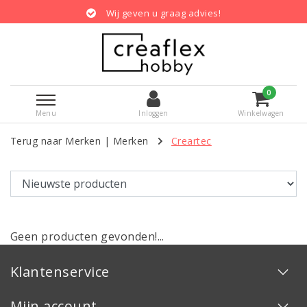
Wij geven u graag advies!
0
Menu
Inloggen
Winkelwagen
Terug naar Merken
|
Merken
Creartec
Geen producten gevonden!...
Klantenservice
Mijn account