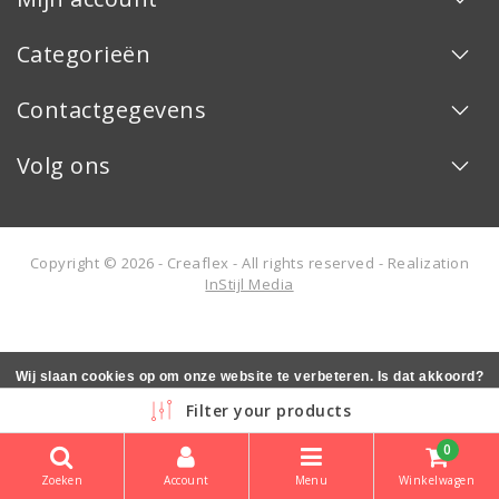
Categorieën
Contactgegevens
Volg ons
Copyright © 2026 - Creaflex - All rights reserved - Realization
InStijl Media
Wij slaan cookies op om onze website te verbeteren. Is dat akkoord?
Ja
Nee
Meer over cookies »
Filter your products
0
Zoeken
Account
Menu
Winkelwagen