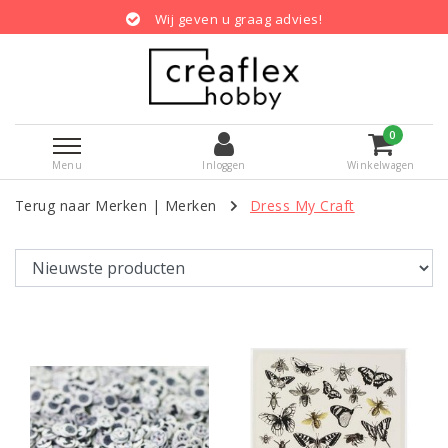
Wij geven u graag advies!
0
Menu
Inloggen
Winkelwagen
Terug naar Merken
|
Merken
Dress My Craft