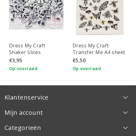
Dress My Craft
Dress My Craft
Shaker Slices
Transfer Me A4 sheet
Halloween 8gr
Bees & Flies
€3,95
€5,50
Op voorraad
Op voorraad
Klantenservice
Mijn account
Categorieën