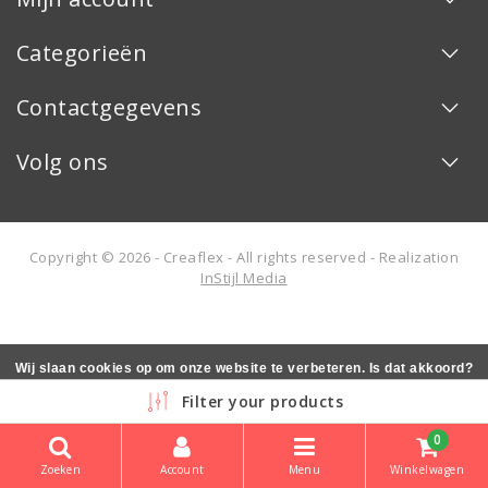
Categorieën
Contactgegevens
Volg ons
Copyright © 2026 - Creaflex - All rights reserved - Realization
InStijl Media
Wij slaan cookies op om onze website te verbeteren. Is dat akkoord?
Ja
Nee
Meer over cookies »
Filter your products
0
Zoeken
Account
Menu
Winkelwagen