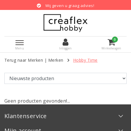
Wij geven u graag advies!
0
Menu
Inloggen
Winkelwagen
Terug naar Merken
|
Merken
Hobby Time
Geen producten gevonden!...
Klantenservice
Mijn account