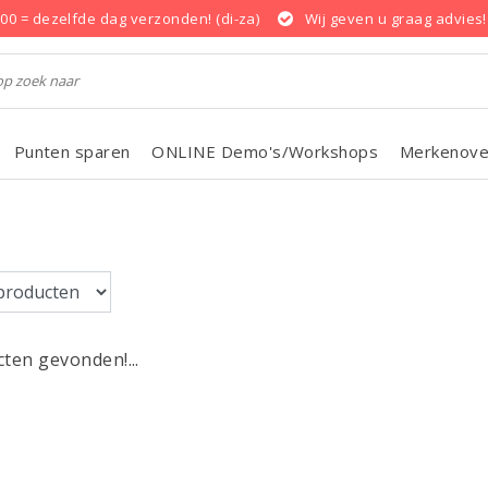
.00 = dezelfde dag verzonden! (di-za)
Wij geven u graag advies!
Punten sparen
ONLINE Demo's/Workshops
Merkenove
ten gevonden!...