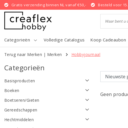
Gratis verzending binnen NL vanaf €50,-
Besteld voor 15
Categorieën
Volledige Catalogus
Koop Cadeaubon
Terug naar Merken
|
Merken
Hobbyjournaal
Categorieën
Basisproducten
Boeken
Geen produc
Boetseren/Gieten
Gereedschappen
Hechtmiddelen