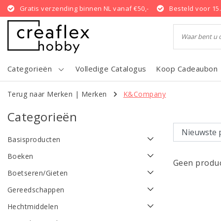
Gratis verzending binnen NL vanaf €50,-
Besteld voor 15
Categorieën
Volledige Catalogus
Koop Cadeaubon
Terug naar Merken
|
Merken
K&Company
Categorieën
Basisproducten
Boeken
Geen produc
Boetseren/Gieten
Gereedschappen
Hechtmiddelen