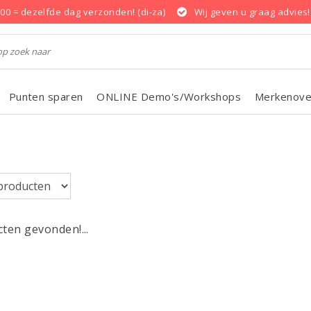
.00 = dezelfde dag verzonden! (di-za)
Wij geven u graag advies!
Punten sparen
ONLINE Demo's/Workshops
Merkenove
ten gevonden!...