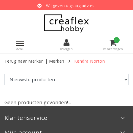
Wij geven u graag advies!
0
Menu
Inloggen
Winkelwagen
Terug naar Merken
|
Merken
Kendra Norton
Geen producten gevonden!...
Klantenservice
Mijn account