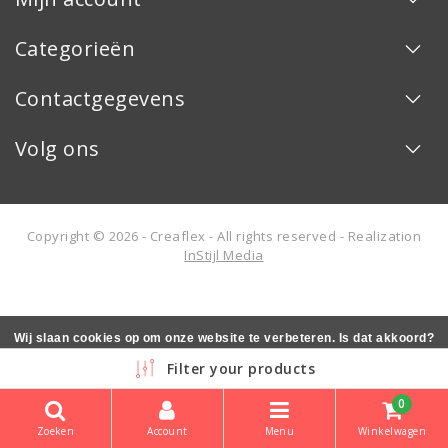
Categorieën
Contactgegevens
Volg ons
Copyright © 2026 - Creaflex - All rights reserved - Realization
InStijl Media
Wij slaan cookies op om onze website te verbeteren. Is dat akkoord?
Ja
Nee
Meer over cookies »
Filter your products
0
Zoeken
Account
Menu
Winkelwagen