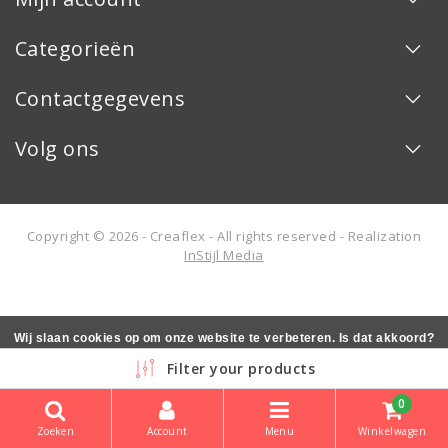
Categorieën
Contactgegevens
Volg ons
Copyright © 2026 - Creaflex - All rights reserved - Realization
InStijl Media
Wij slaan cookies op om onze website te verbeteren. Is dat akkoord?
Ja
Nee
Meer over cookies »
Filter your products
0
Zoeken
Account
Menu
Winkelwagen