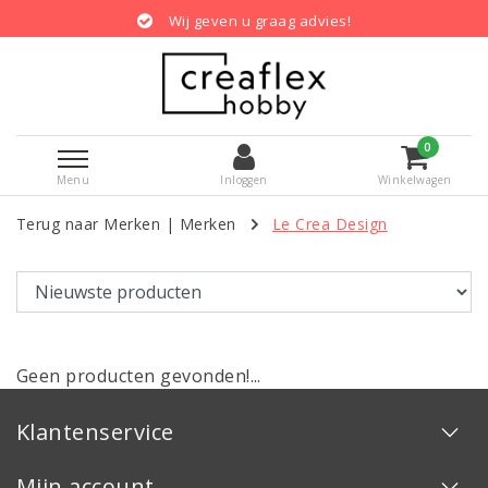
Wij geven u graag advies!
0
Menu
Inloggen
Winkelwagen
Terug naar Merken
|
Merken
Le Crea Design
Geen producten gevonden!...
Klantenservice
Mijn account