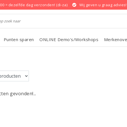
.00 = dezelfde dag verzonden! (di-za)
Wij geven u graag advies!
Punten sparen
ONLINE Demo's/Workshops
Merkenove
ten gevonden!...