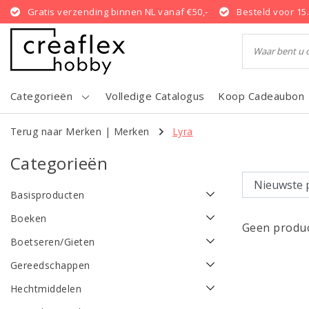
Gratis verzending binnen NL vanaf €50,-
Besteld voor 15
Categorieën
Volledige Catalogus
Koop Cadeaubon
Terug naar Merken
|
Merken
Lyra
Categorieën
Basisproducten
Boeken
Geen produc
Boetseren/Gieten
Gereedschappen
Hechtmiddelen