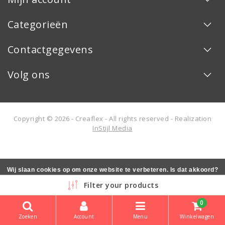
Categorieën
Contactgegevens
Volg ons
Copyright © 2026 - Creaflex - All rights reserved - Realization
InStijl Media
Wij slaan cookies op om onze website te verbeteren. Is dat akkoord?
Ja
Nee
Meer over cookies »
Filter your products
0
Zoeken
Account
Menu
Winkelwagen