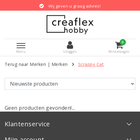
Wij geven u graag advies!
0
Menu
Inloggen
Winkelwagen
Terug naar Merken
|
Merken
Scrappy Cat
Geen producten gevonden!...
Klantenservice
Mijn account