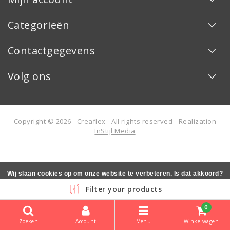
Categorieën
Contactgegevens
Volg ons
Copyright © 2026 - Creaflex - All rights reserved - Realization
InStijl Media
Wij slaan cookies op om onze website te verbeteren. Is dat akkoord?
Ja
Nee
Meer over cookies »
Filter your products
0
Zoeken
Account
Menu
Winkelwagen