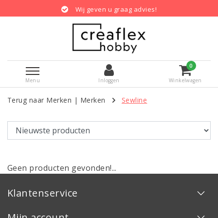
Wij geven u graag advies!
0
Menu
Inloggen
Winkelwagen
Terug naar Merken
|
Merken
Sewline
Geen producten gevonden!...
Klantenservice
Mijn account