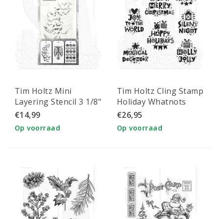
Tim Holtz Mini
Tim Holtz Cling Stamp
Layering Stencil 3 1/8"
Holiday Whatnots
x 6 1/4" Set 61 3/Pkg
€14,99
€26,95
Op voorraad
Op voorraad