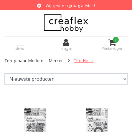
Wij geven u graag advies!
Gratis
0
Menu
Inloggen
Winkelwagen
Terug naar Merken
|
Merken
Tim Holtz