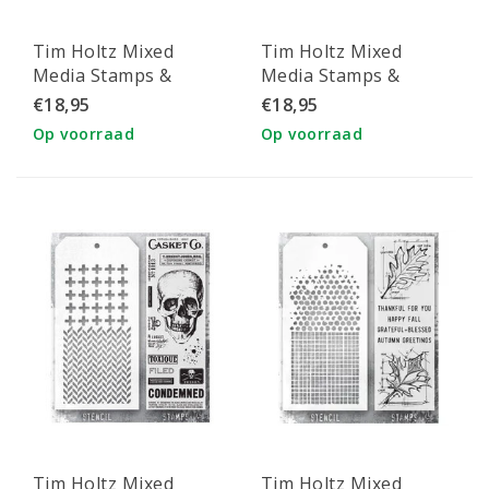
Tim Holtz Mixed
Tim Holtz Mixed
Media Stamps &
Media Stamps &
Stencil Set 43
Stencil Set 47
€18,95
€18,95
Birthday, Diamond
Op voorraad
Op voorraad
Dot and Stars
Tim Holtz Mixed
Tim Holtz Mixed