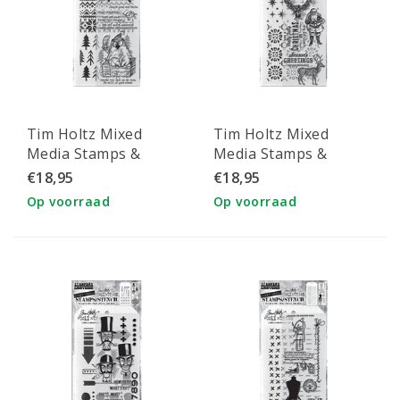
Tim Holtz Mixed
Tim Holtz Mixed
Media Stamps &
Media Stamps &
Stencil Set 34
Stencil Set 35 Starry
€18,95
€18,95
and Rosette
Op voorraad
Op voorraad