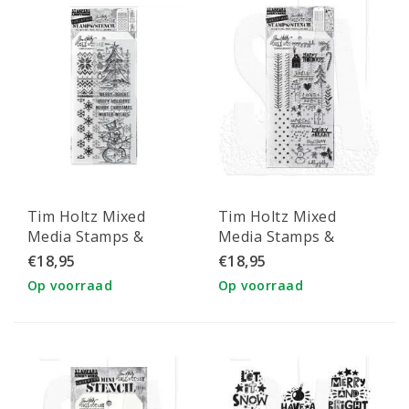
Tim Holtz Mixed
Tim Holtz Mixed
Media Stamps &
Media Stamps &
Stencil Set 58
Stencil Set 36
€18,95
€18,95
Op voorraad
Op voorraad