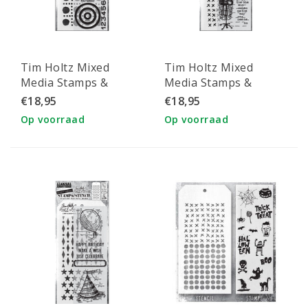
Tim Holtz Mixed
Tim Holtz Mixed
Media Stamps &
Media Stamps &
Stencil Set 39 Arrows
Stencil Set 42 Stitched
€18,95
€18,95
and Dotted Line
and Dashes
Op voorraad
Op voorraad