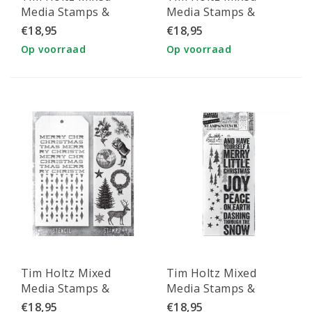
Media Stamps &
Media Stamps &
Stencil Set 48
Stencil Set 51
€18,95
€18,95
Op voorraad
Op voorraad
Tim Holtz Mixed
Tim Holtz Mixed
Media Stamps &
Media Stamps &
Stencil Set 52
Stencil Set 53
€18,95
€18,95