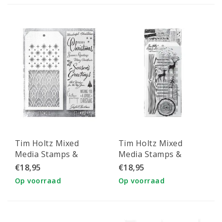
Tim Holtz Mixed
Tim Holtz Mixed
Media Stamps &
Media Stamps &
Stencil Set 56
Stencil Set 57
€18,95
€18,95
Op voorraad
Op voorraad