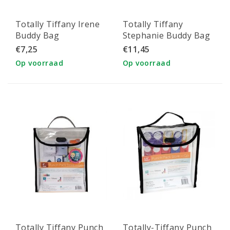
Totally Tiffany Irene
Totally Tiffany
Buddy Bag
Stephanie Buddy Bag
EZ2Organize
EZ2Organize
€7,25
€11,45
opbergsysteem
opbergsysteem
Op voorraad
Op voorraad
19,1x8,3x11,4 cm
12,7x11,4x31,8 cm
Totally Tiffany Punch
Totally-Tiffany Punch