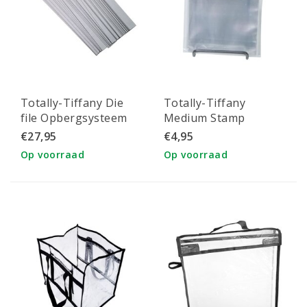
Totally-Tiffany Die
Totally-Tiffany
file Opbergsysteem
Medium Stamp
Magnetische strips
opbergsysteem Die
€27,95
€4,95
2,5x28 cm. 30st.
and Stencil pockets
Op voorraad
Op voorraad
11.5x12cm 25st