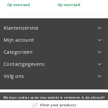
12x12'' 10st
12x12''
Op voorraad
Op voorraad
Klantenservice
Mijn account
Categorieën
Contactgegevens
Volg ons
Copyright © 2026 - Creaflex - All rights reserved - Realization
Wij slaan cookies op om onze website te verbeteren. Is dat akkoord?
InStijl Media
Ja
Nee
Meer over cookies »
Filter your products