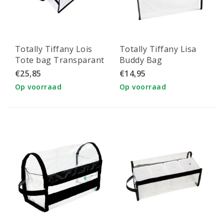
Totally Tiffany Lois
Totally Tiffany Lisa
Tote bag Transparant
Buddy Bag
EZ2Organize
EZ2Organize
€25,85
€14,95
opbergsysteem
opbergsysteem
Op voorraad
Op voorraad
33x33x25,4 cm
33x35.5x4 cm