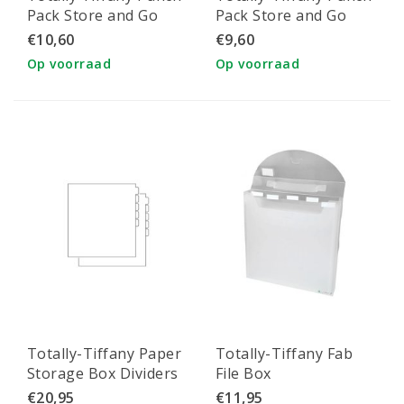
Pack Store and Go
Pack Store and Go
Bag opbergsysteem
Bag opbergsysteem
€10,60
€9,60
2" large 21,6x28x5,1
1,5" medium
Op voorraad
Op voorraad
cm
21,6x28x3,8 cm
Totally-Tiffany Paper
Totally-Tiffany Fab
Storage Box Dividers
File Box
opbergsysteem
opbergsysteem Large
€20,95
€11,95