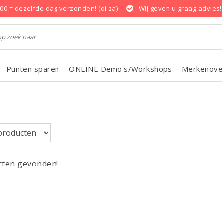
.00 = dezelfde dag verzonden! (di-za)
Wij geven u graag advies!
Punten sparen
ONLINE Demo's/Workshops
Merkenove
ten gevonden!...