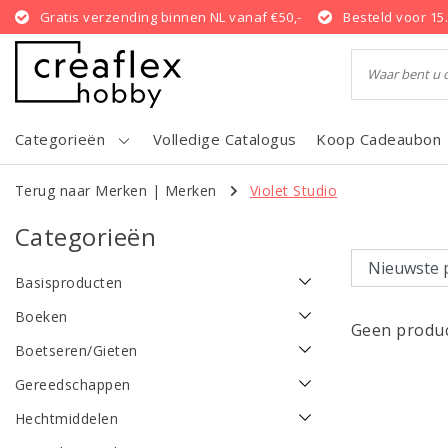
Gratis verzending binnen NL vanaf €50,-
Besteld voor 15
Categorieën
Volledige Catalogus
Koop Cadeaubon
Terug naar Merken
|
Merken
Violet Studio
Categorieën
Basisproducten
Boeken
Geen produc
Boetseren/Gieten
Gereedschappen
Hechtmiddelen