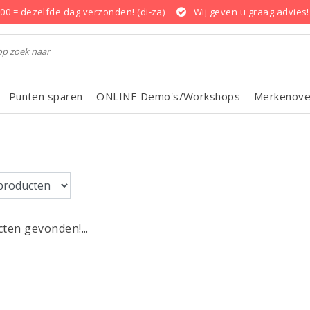
.00 = dezelfde dag verzonden! (di-za)
Wij geven u graag advies!
Punten sparen
ONLINE Demo's/Workshops
Merkenove
ten gevonden!...