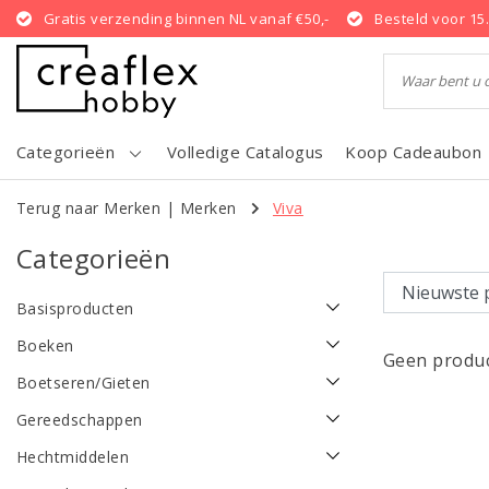
Gratis verzending binnen NL vanaf €50,-
Besteld voor 15
Categorieën
Volledige Catalogus
Koop Cadeaubon
Terug naar Merken
|
Merken
Viva
Categorieën
Basisproducten
Boeken
Geen produc
Boetseren/Gieten
Gereedschappen
Hechtmiddelen