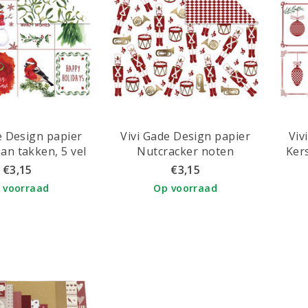
e Design papier
Vivi Gade Design papier
Viv
n takken, 5 vel
Nutcracker noten
Ker
notenkraker
€3,15
€3,15
 voorraad
Op voorraad