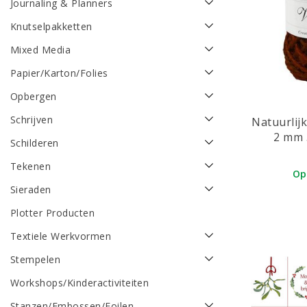
Journaling & Planners
Knutselpakketten
Mixed Media
Papier/Karton/Folies
Opbergen
Schrijven
Natuurlij
2 mm 
Schilderen
Tekenen
Op
Sieraden
Plotter Producten
Textiele Werkvormen
Stempelen
Workshops/Kinderactiviteiten
Stanzen/Embossen/Foilen