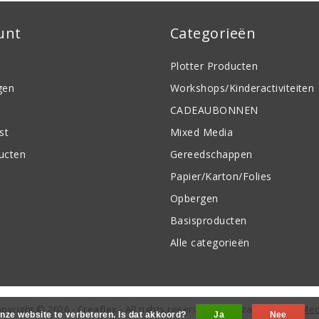
unt
Categorieën
Plotter Producten
gen
Workshops/Kinderactiviteiten
CADEAUBONNEN
st
Mixed Media
ducten
Gereedschappen
Papier/Karton/Folies
Opbergen
Basisproducten
Alle categorieën
pyright © 2026 - Creaflex - All rights reserved - Realization
InStijl Me
nze website te verbeteren. Is dat akkoord?
Ja
Nee