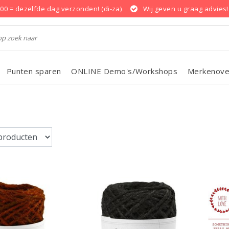
.00 = dezelfde dag verzonden! (di-za)
Wij geven u graag advies!
Punten sparen
ONLINE Demo's/Workshops
Merkenove