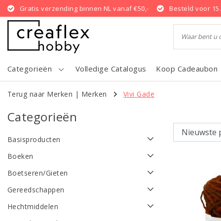
Gratis verzending binnen NL vanaf €50,-
Besteld voor 15
Categorieën
Volledige Catalogus
Koop Cadeaubon
Terug naar Merken
|
Merken
Vivi Gade
Categorieën
Basisproducten
Boeken
Boetseren/Gieten
Gereedschappen
Hechtmiddelen