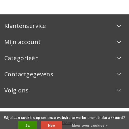
Klantenservice
Mijn account
Categorieën
Contactgegevens
Volg ons
Copyright © 2026 - Creaflex - All rights reserved - Realization
Wij slaan cookies op om onze website te verbeteren. Is dat akkoord?
InStijl Media
Ja
Nee
Meer over cookies »