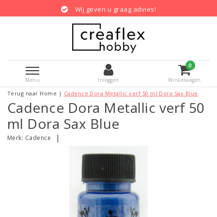
Wij geven u graag advies!
0
Menu
Inloggen
Winkelwagen
Terug naar Home
|
Cadence Dora Metallic verf 50 ml Dora Sax Blue
Cadence Dora Metallic verf 50
ml Dora Sax Blue
|
Merk:
Cadence