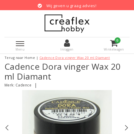
Wij geven u graag advies!
0
Menu
Inloggen
Winkelwagen
Terug naar Home
|
Cadence Dora vinger Wax 20 ml Diamant
Cadence Dora vinger Wax 20
ml Diamant
|
Merk:
Cadence