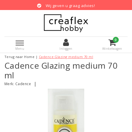
Wij geven u graag advies!
0
Menu
Inloggen
Winkelwagen
Terug naar Home
|
Cadence Glazing medium 70 ml
Cadence Glazing medium 70
ml
|
Merk:
Cadence