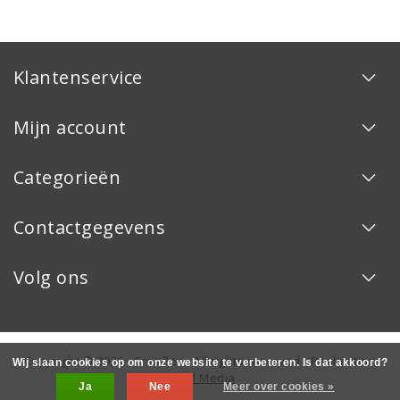
Klantenservice
Mijn account
Categorieën
Contactgegevens
Volg ons
Copyright © 2026 - Creaflex - All rights reserved - Realization
Wij slaan cookies op om onze website te verbeteren. Is dat akkoord?
InStijl Media
Ja
Nee
Meer over cookies »