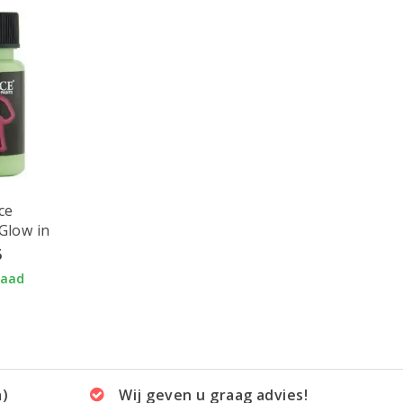
ce
 Glow in
ml Dark
5
n
raad
a)
Wij geven u graag advies!