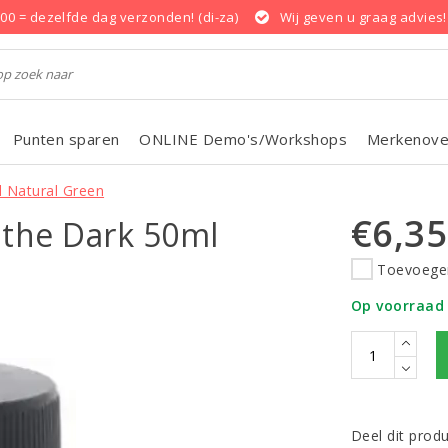
.00 = dezelfde dag verzonden! (di-za)
Wij geven u graag advies!
Punten sparen
ONLINE Demo's/Workshops
Merkenove
l Natural Green
€6,35
 the Dark 50ml
Toevoegen
Op voorraad
Deel dit prod