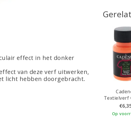
Gerela
ulair effect in het donker
 effect van deze verf uitwerken,
et licht hebben doorgebracht.
Caden
Textielverf
the Dark
€6,3
Oran
Op voor