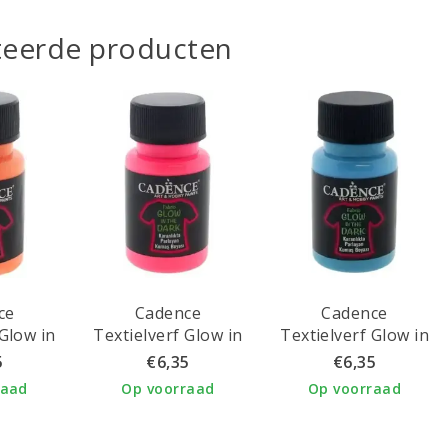
teerde producten
ce
Cadence
Cadence
 Glow in
Textielverf Glow in
Textielverf Glow in
 50ml
the Dark 50ml Pink
the Dark 50ml Blue
5
€6,35
€6,35
ge
raad
Op voorraad
Op voorraad