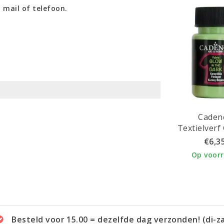
 mail of telefoon.
Caden
Textielverf
the Dark 50
€6,3
Gree
Op voor
Besteld voor 15.00 = dezelfde dag verzonden! (di-z