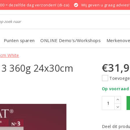
.00 = dezelfde dag verzonden! (di-za)
Wij geven u graag advies!
Punten sparen
ONLINE Demo's/Workshops
Merkenove
0cm White
€31,
o 3 360g 24x30cm
Toevoegen
Op voorraad
Deel dit prod