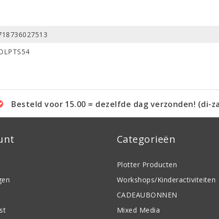
718736027513
OLPTS54
Besteld voor 15.00 = dezelfde dag verzonden! (di-z
unt
Categorieën
Plotter Producten
gen
Workshops/Kinderactiviteiten
CADEAUBONNEN
st
Mixed Media