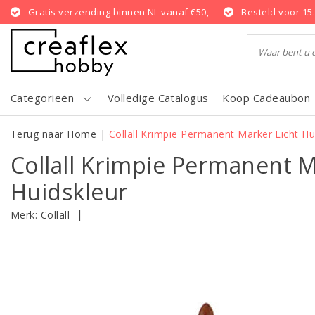
Gratis verzending binnen NL vanaf €50,-
Besteld voor 15
Categorieën
Volledige Catalogus
Koop Cadeaubon
Terug naar Home
|
Collall Krimpie Permanent Marker Licht Hu
Collall Krimpie Permanent M
Huidskleur
|
Merk:
Collall