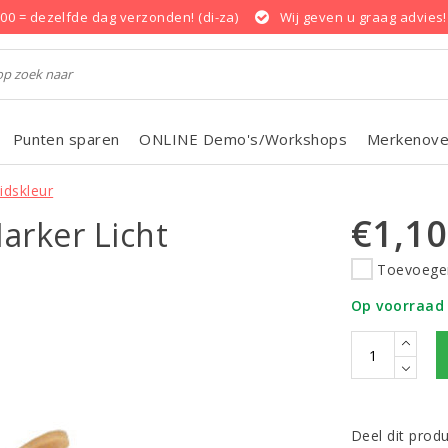
.00 = dezelfde dag verzonden! (di-za)
Wij geven u graag advies!
Punten sparen
ONLINE Demo's/Workshops
Merkenove
idskleur
€1,10
arker Licht
Toevoegen
Op voorraad
Deel dit prod