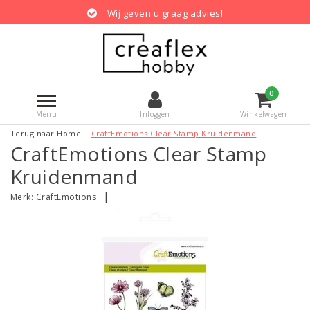
Wij geven u graag advies!
0
Menu
Inloggen
Winkelwagen
Terug naar Home
|
CraftEmotions Clear Stamp Kruidenmand
CraftEmotions Clear Stamp
Kruidenmand
|
Merk:
CraftEmotions