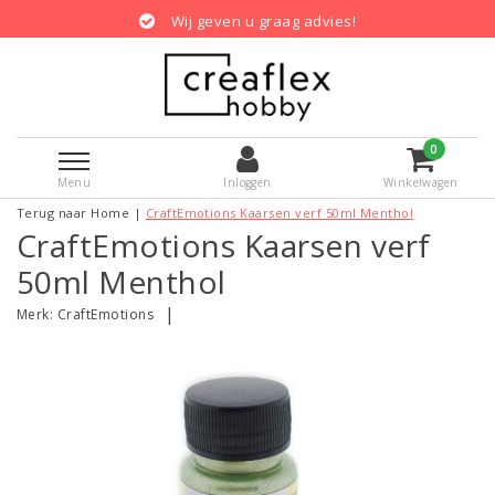
Wij geven u graag advies!
0
Menu
Inloggen
Winkelwagen
Terug naar Home
|
CraftEmotions Kaarsen verf 50ml Menthol
CraftEmotions Kaarsen verf
50ml Menthol
|
Merk:
CraftEmotions