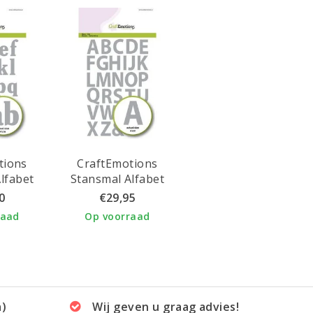
tions
CraftEmotions
lfabet
Stansmal Alfabet
tters
Basic Hoofdletters
0
€29,95
 12x20,5cm
40mm. 12x20,5cm
raad
Op voorraad
a)
Wij geven u graag advies!