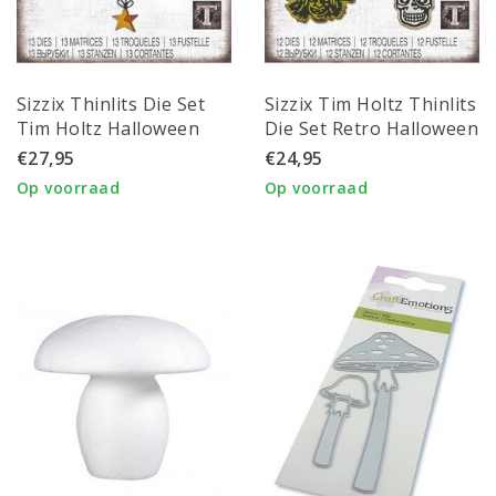
Sizzix Thinlits Die Set
Sizzix Tim Holtz Thinlits
Tim Holtz Halloween
Die Set Retro Halloween
Otis Colorize 13 pcs.
12 pcs.
€27,95
€24,95
665998
Op voorraad
Op voorraad