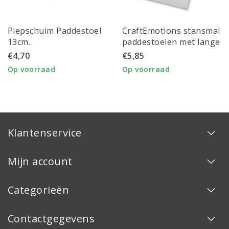
Piepschuim Paddestoel
CraftEmotions stansmal
13cm.
paddestoelen met lange
steel 5x10cm.
€4,70
€5,85
Op voorraad
Op voorraad
Klantenservice
Mijn account
Categorieën
Contactgegevens