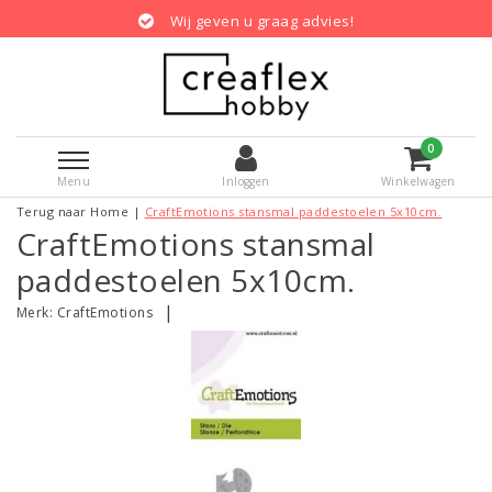
Wij geven u graag advies!
0
Menu
Inloggen
Winkelwagen
Terug naar Home
|
CraftEmotions stansmal paddestoelen 5x10cm.
CraftEmotions stansmal
paddestoelen 5x10cm.
|
Merk:
CraftEmotions