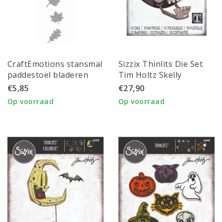
CraftEmotions stansmal
Sizzix Thinlits Die Set
paddestoel bladeren
Tim Holtz Skelly
5x10 cm. totaal
Colorize 10 Dies
€5,85
€27,90
Op voorraad
Op voorraad