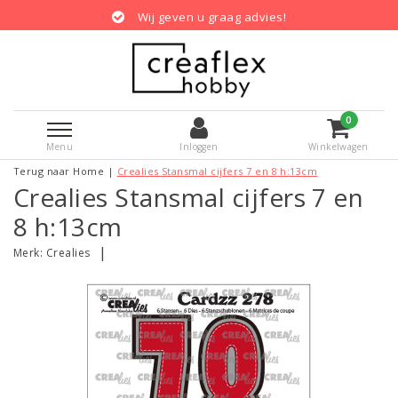
Wij geven u graag advies!
0
Menu
Inloggen
Winkelwagen
Terug naar Home
|
Crealies Stansmal cijfers 7 en 8 h:13cm
Crealies Stansmal cijfers 7 en
8 h:13cm
|
Merk:
Crealies