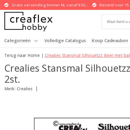
Gratis verzending binnen NL vanaf €50,-
Besteld voor 15
Categorieën
Volledige Catalogus
Koop Cadeaubon
Terug naar Home
|
Crealies Stansmal Silhouetzz Beer met bab
Crealies Stansmal Silhouetz
2st.
|
Merk:
Crealies