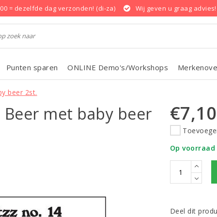
.00 = dezelfde dag verzonden! (di-za)
Wij geven u graag advies!
Punten sparen
ONLINE Demo's/Workshops
Merkenove
y beer 2st.
€7,10
z Beer met baby beer
Toevoegen
Op voorraad
Deel dit prod