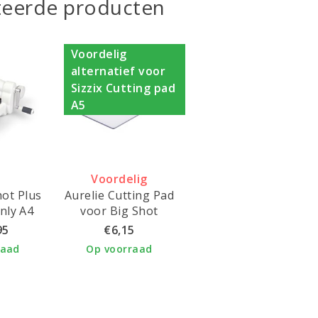
teerde producten
Voordelig
alternatief voor
Sizzix Cutting pad
A5
Voordelig
hot Plus
Aurelie Cutting Pad
alternatief voor
nly A4
voor Big Shot
Sizzix Cutting pad
22,5x15 cm 1 st.
95
€6,15
A5
raad
Op voorraad