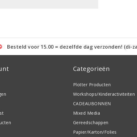
Besteld voor 15.00 = dezelfde dag verzonden! (di-z
unt
Categorieën
Plotter Producten
gen
Workshops/Kinderactiviteiten
CADEAUBONNEN
st
Mixed Media
ducten
Gereedschappen
Papier/Karton/Folies