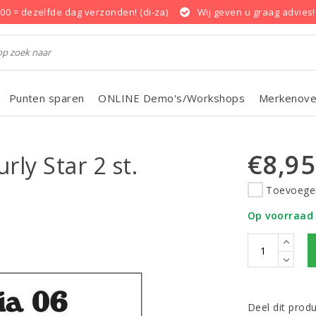
.00 = dezelfde dag verzonden! (di-za)
Wij geven u graag advies!
Punten sparen
ONLINE Demo's/Workshops
Merkenove
€8,95
rly Star 2 st.
Toevoegen
Op voorraad
Deel dit prod