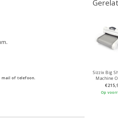
Gerela
mm.
Sizzix Big S
Machine O
 mail of telefoon.
€215,
Op voor