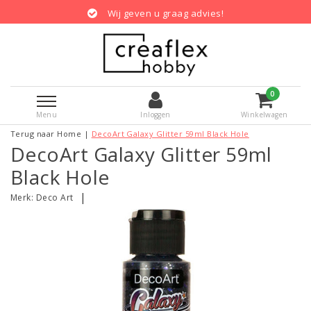
Wij geven u graag advies!
0
Menu
Inloggen
Winkelwagen
Terug naar Home
|
DecoArt Galaxy Glitter 59ml Black Hole
DecoArt Galaxy Glitter 59ml
Black Hole
|
Merk:
Deco Art