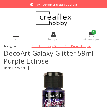
Wij geven u graag advies!
0
Menu
Inloggen
Winkelwagen
Terug naar Home
|
DecoArt Galaxy Glitter 59ml Purple Eclipse
DecoArt Galaxy Glitter 59ml
Purple Eclipse
|
Merk:
Deco Art